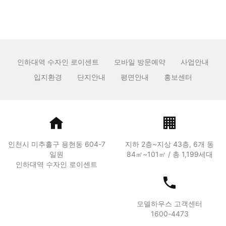
인하대역 수자인 로이센트
모바일 방문예약
사업안내
입지환경
단지안내
평면안내
홍보센터
인천시 미추홀구 용현동 604-7
지하 2층~지상 43층, 6개 동
일원
84㎡~101㎡ / 총 1,199세대
인하대역 수자인 로이센트
모델하우스 고객센터
1600-4473