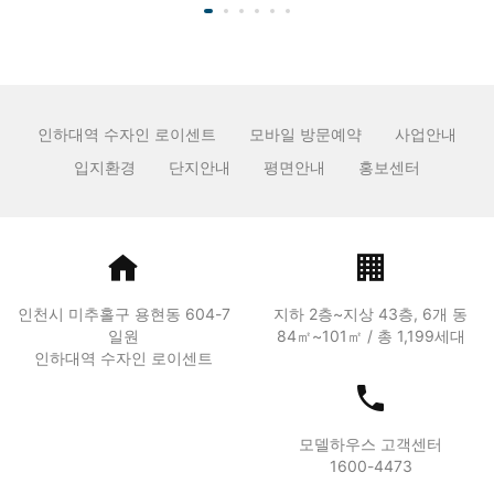
인하대역 수자인 로이센트
모바일 방문예약
사업안내
입지환경
단지안내
평면안내
홍보센터
인천시 미추홀구 용현동 604-7
지하 2층~지상 43층, 6개 동
일원
84㎡~101㎡ / 총 1,199세대
인하대역 수자인 로이센트
모델하우스 고객센터
1600-4473