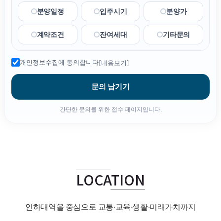
인
분양일정
입주시기
분양가
에
계약조건
잔여세대
기타문의
서
누
개인정보수집에 동의합니다
[내용보기]
리
문의 남기기
다
간단한 문의를 위한 접수 페이지입니다.
▶ 모델하우스 상담 연결
분양문의 : ☎ 1600-4473
LOCATION
인하대역을 중심으로 교통·교육·생활·미래가치까지