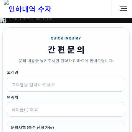
차
이
까
지
프
QUICK INQUIRY
간 편 문 의
리
미
문의 내용을 남겨주시면 간략하고 빠르게 안내드립니다.
엄
고객명
의
격
차
연락처
를
수
자
문의사항 (복수 선택 가능)