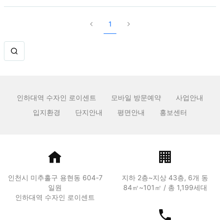
1
인하대역 수자인 로이센트
모바일 방문예약
사업안내
입지환경
단지안내
평면안내
홍보센터
인천시 미추홀구 용현동 604-7
지하 2층~지상 43층, 6개 동
일원
84㎡~101㎡ / 총 1,199세대
인하대역 수자인 로이센트