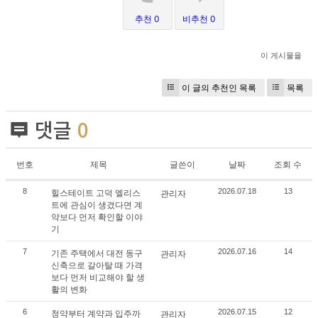
추천 0
비추천 0
이 게시물을
이 글의 추천인 목록
목록
댓글
0
번호
제목
글쓴이
날짜
조회 수
8
2026.07.18
13
힐스테이트 고덕 엘리스
관리자
트에 관심이 생겼다면 계
약보다 먼저 확인할 이야
기
7
2026.07.16
14
기존 주택에서 대전 동구
관리자
신축으로 갈아탈 때 가격
보다 먼저 비교해야 할 생
활의 변화
6
2026.07.15
12
청약부터 계약과 입주까
관리자