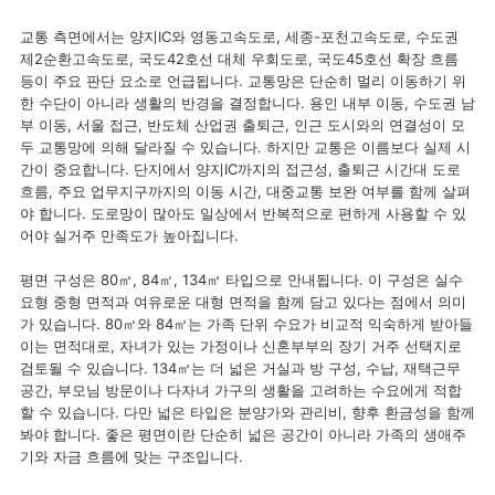
교통 측면에서는 양지IC와 영동고속도로, 세종-포천고속도로, 수도권
제2순환고속도로, 국도42호선 대체 우회도로, 국도45호선 확장 흐름
등이 주요 판단 요소로 언급됩니다. 교통망은 단순히 멀리 이동하기 위
한 수단이 아니라 생활의 반경을 결정합니다. 용인 내부 이동, 수도권 남
부 이동, 서울 접근, 반도체 산업권 출퇴근, 인근 도시와의 연결성이 모
두 교통망에 의해 달라질 수 있습니다. 하지만 교통은 이름보다 실제 시
간이 중요합니다. 단지에서 양지IC까지의 접근성, 출퇴근 시간대 도로
흐름, 주요 업무지구까지의 이동 시간, 대중교통 보완 여부를 함께 살펴
야 합니다. 도로망이 많아도 일상에서 반복적으로 편하게 사용할 수 있
어야 실거주 만족도가 높아집니다.
평면 구성은 80㎡, 84㎡, 134㎡ 타입으로 안내됩니다. 이 구성은 실수
요형 중형 면적과 여유로운 대형 면적을 함께 담고 있다는 점에서 의미
가 있습니다. 80㎡와 84㎡는 가족 단위 수요가 비교적 익숙하게 받아들
이는 면적대로, 자녀가 있는 가정이나 신혼부부의 장기 거주 선택지로
검토될 수 있습니다. 134㎡는 더 넓은 거실과 방 구성, 수납, 재택근무
공간, 부모님 방문이나 다자녀 가구의 생활을 고려하는 수요에게 적합
할 수 있습니다. 다만 넓은 타입은 분양가와 관리비, 향후 환금성을 함께
봐야 합니다. 좋은 평면이란 단순히 넓은 공간이 아니라 가족의 생애주
기와 자금 흐름에 맞는 구조입니다.