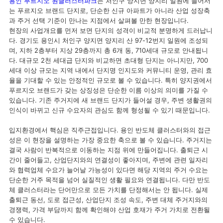
용인 푸르지오 원클러스터파크
는 처인구 양지면 양지리 일원에 들어서
는 푸르지오 브랜드 단지로, 단순한 신규 아파트가 아니라 산업 성장축
과 주거 선택 기준이 만나는 지점에서 살펴볼 만한 현장입니다.
현장의 사업개요를 먼저 보면 단지의 성격이 비교적 분명하게 드러납니
다. 경기도 용인시 처인구 양지면 양지리 산 97-12번지 일원에 조성되
며, 지하 2층부터 지상 29층까지 총 6개 동, 710세대 규모로 안내됩니
다. 대규모 2천 세대급 단지와 비교하면 초대형 단지는 아니지만, 700
세대 이상 규모는 지역 내에서 단지명 인지도와 커뮤니티 운영, 관리 효
율을 기대할 수 있는 안정적인 규모로 볼 수 있습니다. 특히 양지권에서
푸르지오 브랜드가 갖는 상징성은 단순한 이름 이상의 의미를 가질 수
있습니다. 기존 주거지에 새 브랜드 단지가 들어설 경우, 주변 생활권의
인식이 바뀌고 신규 수요자의 관심도 함께 형성될 수 있기 때문입니다.
입지환경에서 핵심은 직주근접입니다. 용인 반도체 클러스터와의 접근
성은 이 현장을 설명하는 가장 중요한 축으로 볼 수 있습니다. 주거지는
결국 사람이 반복적으로 이동하는 지점 위에 만들어집니다. 출퇴근 시
간이 줄어들고, 산업단지와의 연결성이 좋아지며, 주변에 관련 일자리
와 협력업체 수요가 늘어날 가능성이 있다면 해당 지역의 주거 수요는
단순한 거주 목적을 넘어 실질적인 생활 필요와 연결됩니다. 다만 반도
체 클러스터라는 단어만으로 모든 가치를 단정해서는 안 됩니다. 실제
출퇴근 동선, 도로 접근성, 산업단지 조성 속도, 주변 대체 주거지와의
경쟁력, 가격 부담까지 함께 확인해야 산업 호재가 주거 가치로 전환될
수 있습니다.