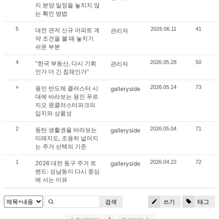
지 분양 일정을 놓치지 않
는 확인 방법
5
2026.06.11
41
대전 관저 신규 아파트 계
관리자
약 조건을 볼 때 놓치기
쉬운 부분
4
2026.05.28
50
“한국 부동산, 다시 기회
관리자
인가 더 긴 침체인가”
»
2026.05.14
73
용인 반도체 클러스터 시
galleryside
대에 바라보는 용인 푸르
지오 원클러스터파크의
입지와 상품성
2
2026.05.04
71
동탄 생활권을 바라보는
galleryside
미래지도, 조용히 넓어지
는 주거 선택의 기준
1
2026.04.22
72
2026 대전 동구 주거 트
galleryside
렌드: 성남동이 다시 중심
에 서는 이유
검색
쓰기
태그