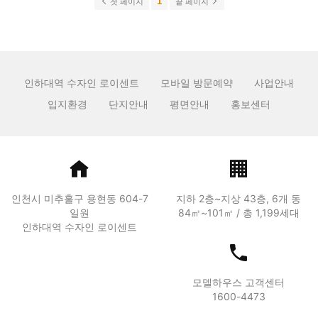
1
첫 페이지
끝 페이지
인하대역 수자인 로이센트
모바일 방문예약
사업안내
입지환경
단지안내
평면안내
홍보센터
인천시 미추홀구 용현동 604-7
지하 2층~지상 43층, 6개 동
일원
84㎡~101㎡ / 총 1,199세대
인하대역 수자인 로이센트
모델하우스 고객센터
1600-4473