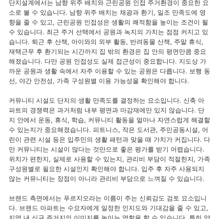
단지설계에서는 남향 위주 배치와 근린공원 인접 주거환경이 중요한 요
소로 볼 수 있습니다. 남향 위주 배치는 채광과 환기, 일조 만족도에 영
향을 줄 수 있고, 근린공원 인접성은 생활의 쾌적함을 높이는 조건이 될
수 있습니다. 최근 주거 선택에서 공원과 녹지의 가치는 점점 커지고 있
습니다. 퇴근 후 산책, 아이와의 외부 활동, 반려동물 산책, 주말 휴식,
재택근무 후 환기되는 시간까지 집 밖의 환경은 집 안의 평면만큼 중요
해졌습니다. 다만 공원 인접성도 실제 접근성이 중요합니다. 지도상 가
까운 공원과 생활 속에서 자주 이용할 수 있는 공원은 다릅니다. 보행 동
선, 야간 안전성, 가족 구성원별 이용 가능성을 확인해야 합니다.
커뮤니티 시설도 단지의 생활 만족도를 결정하는 요소입니다. 신축 아
파트의 경쟁력은 과거처럼 내부 평면과 마감재에만 있지 않습니다. 단
지 안에서 운동, 휴식, 학습, 커뮤니티 활동을 얼마나 자연스럽게 해결할
수 있는지가 중요해졌습니다. 피트니스, 작은 도서관, 주민공동시설, 어
린이 관련 시설 등은 입주민의 생활 패턴과 맞을 때 가치가 커집니다. 다
만 커뮤니티는 시설이 많다는 것만으로 좋은 평가를 받기 어렵습니다.
위치가 편한지, 실제로 사용할 수 있는지, 관리비 부담이 적절한지, 가족
구성원별로 필요한 시설인지 확인해야 합니다. 입주 후 자주 사용되지
않는 커뮤니티는 장점이 아니라 관리비 부담으로 느껴질 수 있습니다.
브랜드 측면에서는 푸르지오라는 이름이 주는 신뢰감도 검토 요소입니
다. 브랜드 아파트는 수요자에게 일정한 인지도와 기대감을 줄 수 있고,
지역 내 신규 주거지의 이미지를 높이는 역할을 할 수 있습니다. 특히 양