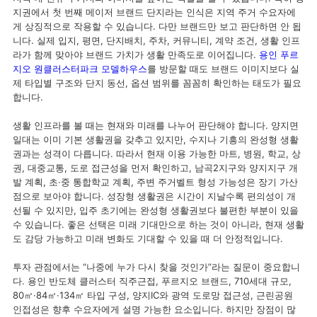
지권에서 첫 번째 메이저 브랜드 단지라는 인식은 지역 주거 수요자에
게 상징적으로 작용할 수 있습니다. 다만 브랜드만 보고 판단하면 안 됩
니다. 실제 입지, 평면, 단지배치, 주차, 커뮤니티, 계약 조건, 생활 인프
라가 함께 맞아야 브랜드 가치가 생활 만족도로 이어집니다.
용인 푸르
지오 원클러스터파크 모델하우스
를 방문할 때도 브랜드 이미지보다 실
제 타입별 구조와 단지 동선, 옵션 범위를 꼼꼼히 확인하는 태도가 필요
합니다.
생활 인프라를 볼 때는 현재와 미래를 나누어 판단해야 합니다. 양지면
일대는 이미 기본 생활권을 갖추고 있지만, 수지나 기흥의 완성형 생활
권과는 성격이 다릅니다. 따라서 현재 이용 가능한 마트, 병원, 학교, 상
권, 대중교통, 도로 접근성을 먼저 확인하고, 남곡2지구와 양지지구 개
발 계획, 초·중 통합학교 계획, 주변 주거벨트 형성 가능성은 장기 가산
점으로 보아야 합니다. 성장형 생활권은 시간이 지날수록 편의성이 개
선될 수 있지만, 입주 초기에는 완성형 생활권보다 불편한 부분이 있을
수 있습니다. 좋은 선택은 미래 기대만으로 하는 것이 아니라, 현재 생활
도 감당 가능하고 미래 변화도 기대할 수 있을 때 더 안정적입니다.
투자 관점에서는 “나중에 누가 다시 찾을 것인가”라는 질문이 중요합니
다. 용인 반도체 클러스터 직주근접, 푸르지오 브랜드, 710세대 규모,
80㎡·84㎡·134㎡ 타입 구성, 양지IC와 광역 도로망 접근성, 근린공원
인접성은 향후 수요자에게 설명 가능한 요소입니다. 하지만 장점이 많