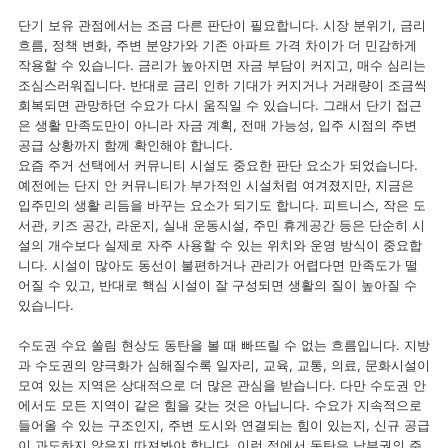
단기 보유 관점에서는 조금 다른 판단이 필요합니다. 시장 분위기, 금리
흐름, 정책 변화, 주변 분양가와 기존 아파트 가격 차이가 더 민감하게
작용할 수 있습니다. 금리가 높아지면 자금 부담이 커지고, 매수 심리는
조심스러워집니다. 반대로 금리 인하 기대가 커지거나 거래량이 조금씩
회복되면 관망하던 수요가 다시 움직일 수 있습니다. 그래서 단기 접근
은 생활 만족도만이 아니라 자금 계획, 전매 가능성, 입주 시점의 주변
공급 상황까지 함께 확인해야 합니다.
요즘 주거 선택에서 커뮤니티 시설도 중요한 판단 요소가 되었습니다.
예전에는 단지 안 커뮤니티가 부가적인 시설처럼 여겨졌지만, 지금은
입주민의 생활 리듬을 바꾸는 요소가 되기도 합니다. 피트니스, 작은 도
서관, 키즈 공간, 라운지, 실내 운동시설, 주민 휴게공간 등은 단순히 시
설의 개수보다 실제로 자주 사용할 수 있는 위치와 운영 방식이 중요합
니다. 시설이 많아도 동선이 불편하거나 관리가 어렵다면 만족도가 떨
어질 수 있고, 반대로 핵심 시설이 잘 구성되면 생활의 질이 높아질 수
있습니다.
수도권 수요 쏠림 현상도 동탄을 볼 때 빠뜨릴 수 없는 흐름입니다. 지방
과 수도권의 양극화가 심해질수록 일자리, 교육, 교통, 의료, 문화시설이
모여 있는 지역은 상대적으로 더 많은 관심을 받습니다. 다만 수도권 안
에서도 모든 지역이 같은 힘을 갖는 것은 아닙니다. 수요가 지속적으로
들어올 수 있는 구조인지, 주변 도시와 연결되는 힘이 있는지, 신규 공급
이 과도하지 않은지 따져봐야 합니다. 이런 점에서 동탄은 남부권의 주