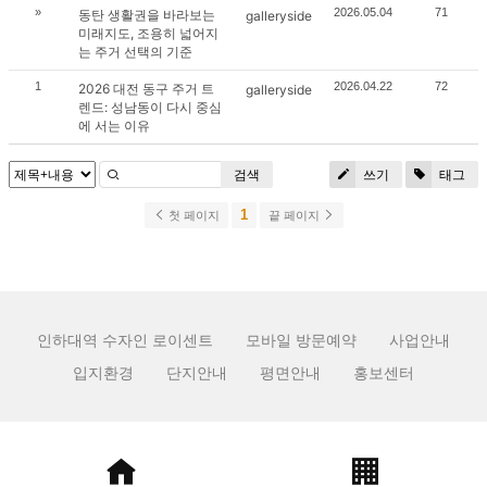
»
2026.05.04
71
동탄 생활권을 바라보는
galleryside
미래지도, 조용히 넓어지
는 주거 선택의 기준
1
2026.04.22
72
2026 대전 동구 주거 트
galleryside
렌드: 성남동이 다시 중심
에 서는 이유
검색
쓰기
태그
1
첫 페이지
끝 페이지
인하대역 수자인 로이센트
모바일 방문예약
사업안내
입지환경
단지안내
평면안내
홍보센터