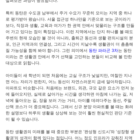
살펴보는 과정이 중요합니다.
특히 동탄은 수도권 남부에서 주거 수요가 꾸준히 모이는 지역 중 하나
로 평가받아 왔습니다. 서울 접근성 하나만을 기준으로 보는 곳이라기
보다, 직장과 생활, 교육과 여가가 한 권역 안에서 맞물리는 구조를 만들
어 가고 있다는 점이 특징입니다. 이런 지역에서는 단지 하나를 볼 때도
주변의 현재 모습만 볼 것이 아니라, 출퇴근 동선과 생활 편의시설의 분
포, 인근 지역과의 연결성, 그리고 시간이 지날수록 생활권이 더 촘촘해
질 가능성을 함께 봐야 합니다. 그런 의미에서
동탄 파라곤 3차
는 동탄
이라는 큰 생활권 안에서 주거 선택을 고민하는 분들이 비교해 볼 만한
대상으로 읽힙니다.
아이들이 새 학년이 되면 처음에는 교실 구조가 낯설지만, 며칠만 지나
면 어느 자리가 편한지, 어느 동선이 자연스러운지 금세 알아차립니다.
아파트도 비슷합니다. 처음에는 브랜드, 외관, 규모 같은 요소가 먼저 눈
에 들어오지만, 실제로 살아가는 시간을 생각하면 아침에 나가는 길, 저
녁에 돌아오는 길, 장을 보러 가는 거리, 아이를 데려다주는 동선, 주말
산책 코스가 더 중요해집니다. 그래서 신규 분양 아파트를 볼 때는 화려
한 설명보다 하루의 생활을 상상해 보는 것이 훨씬 현실적인 판단 기준
이 될 수 있습니다.
동탄 생활권의 미래를 볼 때 중요한 부분은 ‘완성형 신도시’와 ‘성장형 생
활권’의 성격이 함께 있다는 점입니다. 어느 정도 인프라가 갖춰진 지역