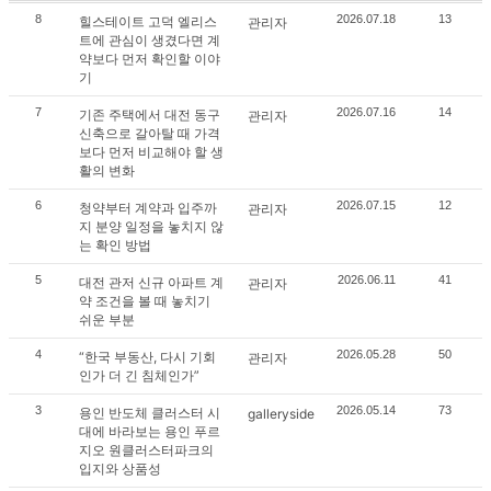
8
2026.07.18
13
힐스테이트 고덕 엘리스
관리자
트에 관심이 생겼다면 계
약보다 먼저 확인할 이야
기
7
2026.07.16
14
기존 주택에서 대전 동구
관리자
신축으로 갈아탈 때 가격
보다 먼저 비교해야 할 생
활의 변화
6
2026.07.15
12
청약부터 계약과 입주까
관리자
지 분양 일정을 놓치지 않
는 확인 방법
5
2026.06.11
41
대전 관저 신규 아파트 계
관리자
약 조건을 볼 때 놓치기
쉬운 부분
4
2026.05.28
50
“한국 부동산, 다시 기회
관리자
인가 더 긴 침체인가”
3
2026.05.14
73
용인 반도체 클러스터 시
galleryside
대에 바라보는 용인 푸르
지오 원클러스터파크의
입지와 상품성