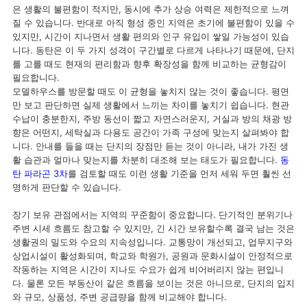
은 생활의 불편함이 적지만, 동시에 추가 상승 여력은 제한적으로 느껴
질 수 있습니다. 반대로 아직 형성 중인 지역은 초기에 불편함이 있을 수
있지만, 시간이 지나면서 생활 편의와 인구 유입이 쌓일 가능성이 있습
니다. 동탄은 이 두 가지 성격이 구간별로 다르게 나타나기 때문에, 단지
를 고를 때도 현재의 편리함과 향후 확장성을 함께 비교하는 균형감이
필요합니다.
모델하우스를 방문할 때도 이 균형을 놓치지 않는 것이 좋습니다. 평면
만 보고 판단하면 실제 생활에서 느끼는 차이를 놓치기 쉽습니다. 현관
수납이 충분한지, 주방 동선이 짧고 자연스러운지, 거실과 방의 채광 방
향은 어떤지, 세탁실과 다용도 공간이 가족 구성에 맞는지 살펴봐야 합
니다. 안내를 들을 때는 단지의 장점만 듣는 것이 아니라, 내가 가진 생
활 습관과 얼마나 맞는지를 차분히 대조해 보는 태도가 필요합니다.
동
탄 파라곤 3차
를 검토할 때도 이런 생활 기준을 먼저 세워 두면 훨씬 선
명하게 판단할 수 있습니다.
장기 보유 관점에서는 지역의 꾸준함이 중요합니다. 단기적인 분위기나
주변 시세 흐름도 참고할 수 있지만, 긴 시간 보유할수록 결국 남는 것은
생활권의 밀도와 수요의 지속성입니다. 교통망이 개선되고, 업무지구와
상업시설이 활성화되며, 학교와 학원가, 공원과 문화시설이 안정적으로
작동하는 지역은 시간이 지나도 수요가 쉽게 비어버리지 않는 편입니
다. 물론 모든 부동산이 같은 흐름을 보이는 것은 아니므로, 단지의 입지
와 규모, 상품성, 주변 공급량을 함께 비교해야 합니다.