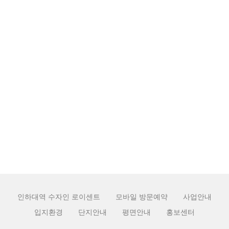
84㎡A·B
galleryside
2026.04.21
조회 수:
209
84㎡G·H
galleryside
2026.04.21
조회 수:
189
101㎡
galleryside
2026.04.21
조회 수:
195
1
인하대역 수자인 로이센트
모바일 방문예약
사업안내
입지환경
단지안내
평면안내
홍보센터