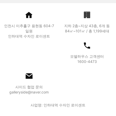
인천시 미추홀구 용현동 604-7
지하 2층~지상 43층, 6개 동
일원
84㎡~101㎡ / 총 1,199세대
인하대역 수자인 로이센트
모델하우스 고객센터
1600-4473
사이드 협업 문의
galleryside@naver.com
사업명: 인하대역 수자인 로이센트